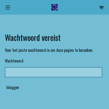
Ga
direct
naar
de
hoofdinhoud
Wachtwoord vereist
Voer het juiste wachtwoord in om deze pagina te bezoeken.
Wachtwoord
Inloggen